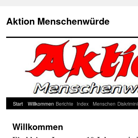
Zum
Inhalt
Aktion Menschenwürde
springen
Start
Willkommen
Berichte
Index
Menschen
Diskrimin
Willkommen