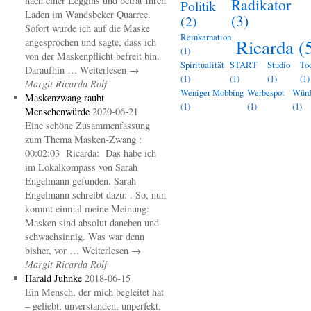
nach einer Leggins und betrat Ihren
Radikator
Politik
Laden im Wandsbeker Quarree.
(3)
(2)
Sofort wurde ich auf die Maske
Reinkarnation
Ricarda
(
angesprochen und sagte, dass ich
(1)
von der Maskenpflicht befreit bin.
Spiritualität
START
Studio
To
Daraufhin … Weiterlesen →
(1)
(1)
(1)
(1)
Margit Ricarda Rolf
Weniger Mobbing
Werbespot
Wür
Maskenzwang raubt
(1)
(1)
(1)
Menschenwürde
2020-06-21
Eine schöne Zusammenfassung
zum Thema Masken-Zwang :
00:02:03 Ricarda: Das habe ich
im Lokalkompass von Sarah
Engelmann gefunden. Sarah
Engelmann schreibt dazu: . So, nun
kommt einmal meine Meinung:
Masken sind absolut daneben und
schwachsinnig. Was war denn
bisher, vor … Weiterlesen →
Margit Ricarda Rolf
Harald Juhnke
2018-06-15
Ein Mensch, der mich begleitet hat
– geliebt, unverstanden, unperfekt,