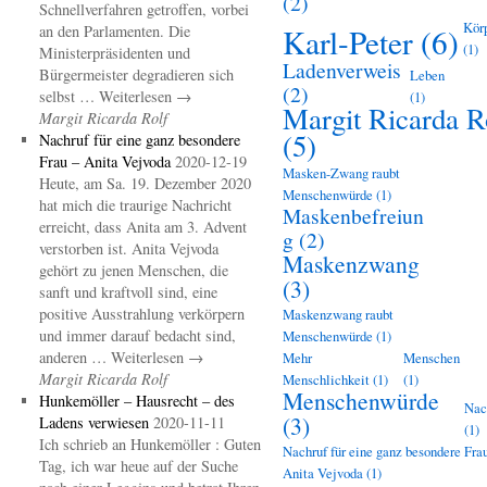
(2)
Schnellverfahren getroffen, vorbei
Kör
an den Parlamenten. Die
Karl-Peter
(6)
(1)
Ministerpräsidenten und
Ladenverweis
Bürgermeister degradieren sich
Leben
(2)
selbst … Weiterlesen →
(1)
Margit Ricarda R
Margit Ricarda Rolf
(5)
Nachruf für eine ganz besondere
Frau – Anita Vejvoda
2020-12-19
Masken-Zwang raubt
Heute, am Sa. 19. Dezember 2020
Menschenwürde
(1)
hat mich die traurige Nachricht
Maskenbefreiun
erreicht, dass Anita am 3. Advent
g
(2)
verstorben ist. Anita Vejvoda
Maskenzwang
gehört zu jenen Menschen, die
(3)
sanft und kraftvoll sind, eine
positive Ausstrahlung verkörpern
Maskenzwang raubt
und immer darauf bedacht sind,
Menschenwürde
(1)
anderen … Weiterlesen →
Mehr
Menschen
Margit Ricarda Rolf
Menschlichkeit
(1)
(1)
Menschenwürde
Hunkemöller – Hausrecht – des
Nac
(3)
Ladens verwiesen
2020-11-11
(1)
Ich schrieb an Hunkemöller : Guten
Nachruf für eine ganz besondere Frau
Tag, ich war heue auf der Suche
Anita Vejvoda
(1)