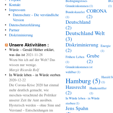
Bedingungsloses
BG
Kontakt
Grundeinkommen
(1)
(1)
Impressum
CORONA
Bundeskanzler
Datenschutz – Die verständliche
(2)
(1)
Version
Deutschland
Datenschutzerklärung
(2)
Partner
Deutschland Welt
Diskriminierung
(3)
Diskriminierung
Unsere Aktivitäten :
Energie
(2)
Würde – Gerald Hüther erklärt,
(1)
was das ist
2021-11-28
Grube
Frühere Leben
Wozu bin ich auf der Welt? Das
(2)
(1)
wissen nur wenige.
Grundeinkommen ist
Margit Ricarda Rolf
wählbar
(1)
In Würde leben – in Würde sterben
Harald J
Hamburg
(5)
2020-12-22
(1)
Die Corona-Krise 2020 hat einmal
Hausrecht
Hunkemöller
mehr deutlich gemacht, wie
(2)
(1)
meschen-verachtend die Politiker
In Würde leben - in Würde
unserer Zeit ihr Amt ausüben.
sterben
(1)
Hysterisch werden – ohne Sinn und
Jens Spahn
Verstand – Entscheidungen im