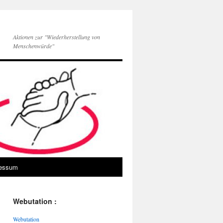
Aktionen zur "Wiederherstellung von
Menschenwürde"
essum
Webutation :
Webutation