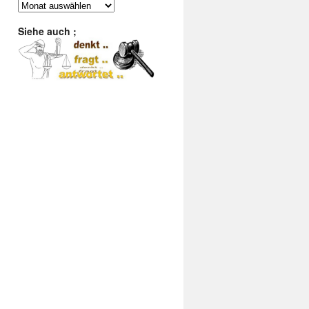
:
Finde
im
Archiv
Siehe auch ;
: