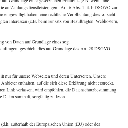
r auf Grundlage einer gesetzlichen Erlaubnis (z.B. wenn eine
ie an Zahlungsdienstleister, gem. Art. 6 Abs. 1 lit. b DSGVO zur
Sie eingewilligt haben, eine rechtliche Verpflichtung dies vorsieht
igten Interessen (z.B. beim Einsatz von Beauftragten, Webhostern,
ung von Daten auf Grundlage eines sog.
eauftragen, geschieht dies auf Grundlage des Art. 28 DSGVO.
lt nur für unsere Webseiten und deren Unterseiten. Unsere
nbieter enthalten, auf die sich diese Erklärung nicht erstreckt.
nen Link verlassen, wird empfohlen, die Datenschutzbestimmung
 Daten sammelt, sorgfältig zu lesen.
d (d.h. außerhalb der Europäischen Union (EU) oder des