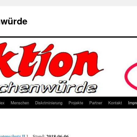
nwürde
dex
Menschen
Diskriminierung
Projekte
Partner
Kontakt
Impr
2018-06-06
atenschutz II
] – Stand: