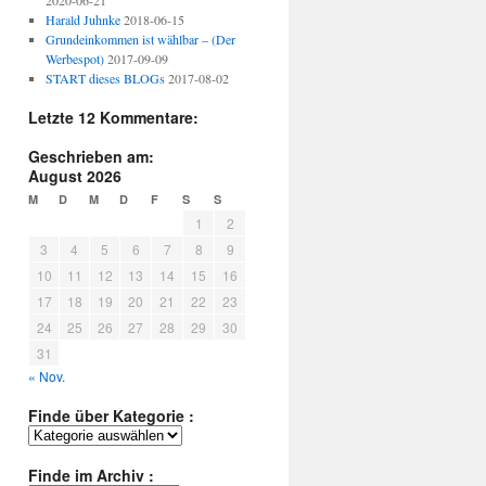
2020-06-21
Harald Juhnke
2018-06-15
Grundeinkommen ist wählbar – (Der
Werbespot)
2017-09-09
START dieses BLOGs
2017-08-02
Letzte 12 Kommentare:
Geschrieben am:
August 2026
M
D
M
D
F
S
S
1
2
3
4
5
6
7
8
9
10
11
12
13
14
15
16
17
18
19
20
21
22
23
24
25
26
27
28
29
30
31
« Nov.
Finde über Kategorie :
Finde
über
Kategorie
Finde im Archiv :