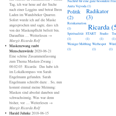
Nachruf für eine ganz besondere Frau
Tag, ich war heue auf der Suche
Anita Vejvoda
(1)
nach einer Leggins und betrat Ihren
Radikator
Politik
Laden im Wandsbeker Quarree.
(3)
(2)
Sofort wurde ich auf die Maske
Reinkarnation
Ricarda
(
angesprochen und sagte, dass ich
(1)
von der Maskenpflicht befreit bin.
Spiritualität
START
Studio
To
Daraufhin … Weiterlesen →
(1)
(1)
(1)
(1)
Margit Ricarda Rolf
Weniger Mobbing
Werbespot
Wür
Maskenzwang raubt
(1)
(1)
(1)
Menschenwürde
2020-06-21
Eine schöne Zusammenfassung
zum Thema Masken-Zwang :
00:02:03 Ricarda: Das habe ich
im Lokalkompass von Sarah
Engelmann gefunden. Sarah
Engelmann schreibt dazu: . So, nun
kommt einmal meine Meinung:
Masken sind absolut daneben und
schwachsinnig. Was war denn
bisher, vor … Weiterlesen →
Margit Ricarda Rolf
Harald Juhnke
2018-06-15