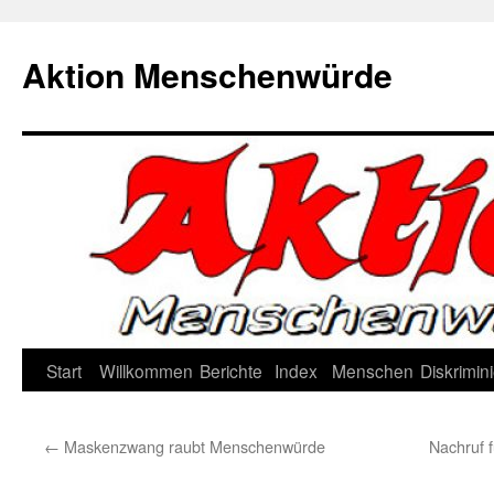
Zum
Inhalt
Aktion Menschenwürde
springen
Start
Willkommen
Berichte
Index
Menschen
Diskrimin
←
Maskenzwang raubt Menschenwürde
Nachruf 