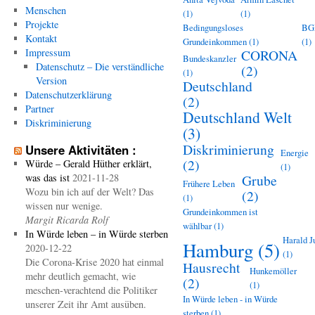
Menschen
(1)
(1)
Projekte
Bedingungsloses
BG
Kontakt
Grundeinkommen
(1)
(1)
Impressum
CORONA
Bundeskanzler
Datenschutz – Die verständliche
(2)
(1)
Version
Deutschland
Datenschutzerklärung
(2)
Partner
Deutschland Welt
Diskriminierung
(3)
Diskriminierung
Unsere Aktivitäten :
Energie
(2)
Würde – Gerald Hüther erklärt,
(1)
was das ist
2021-11-28
Grube
Frühere Leben
Wozu bin ich auf der Welt? Das
(2)
(1)
wissen nur wenige.
Grundeinkommen ist
Margit Ricarda Rolf
wählbar
(1)
In Würde leben – in Würde sterben
Harald J
Hamburg
(5)
2020-12-22
(1)
Die Corona-Krise 2020 hat einmal
Hausrecht
Hunkemöller
mehr deutlich gemacht, wie
(2)
(1)
meschen-verachtend die Politiker
In Würde leben - in Würde
unserer Zeit ihr Amt ausüben.
sterben
(1)