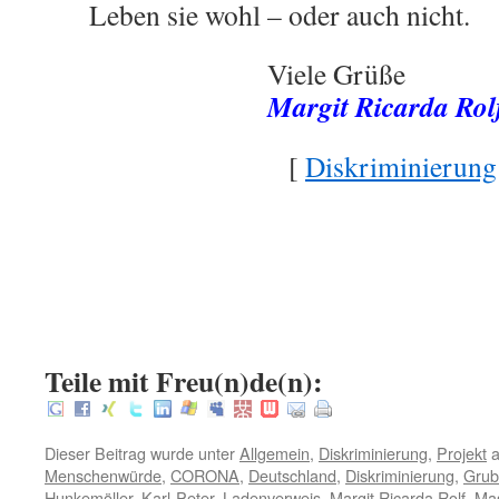
Leben sie wohl – oder auch nicht.
Viele Grüße
Margit Ricarda Rol
[
Diskriminierung
.
.
.
:
Teile mit Freu(n)de(n):
Dieser Beitrag wurde unter
Allgemein
,
Diskriminierung
,
Projekt
a
Menschenwürde
,
CORONA
,
Deutschland
,
Diskriminierung
,
Grub
Hunkemöller
,
Karl-Peter
,
Ladenverweis
,
Margit Ricarda Rolf
,
Mas