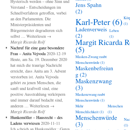
Hysterisch werden – ohne Sinn und
Jens Spahn
Verstand – Entscheidungen im
(2)
Schnellverfahren getroffen, vorbei
Kör
an den Parlamenten. Die
Karl-Peter
(6)
(1)
Ministerpräsidenten und
Ladenverweis
Bürgermeister degradieren sich
Leben
(2)
selbst … Weiterlesen →
(1)
Margit Ricarda R
Margit Ricarda Rolf
(5)
Nachruf für eine ganz besondere
Frau – Anita Vejvoda
2020-12-19
Masken-Zwang raubt
Heute, am Sa. 19. Dezember 2020
Menschenwürde
(1)
hat mich die traurige Nachricht
Maskenbefreiun
erreicht, dass Anita am 3. Advent
g
(2)
verstorben ist. Anita Vejvoda
Maskenzwang
gehört zu jenen Menschen, die
(3)
sanft und kraftvoll sind, eine
positive Ausstrahlung verkörpern
Maskenzwang raubt
und immer darauf bedacht sind,
Menschenwürde
(1)
anderen … Weiterlesen →
Mehr
Menschen
Margit Ricarda Rolf
Menschlichkeit
(1)
(1)
Menschenwürde
Hunkemöller – Hausrecht – des
Nac
(3)
Ladens verwiesen
2020-11-11
(1)
Ich schrieb an Hunkemöller : Guten