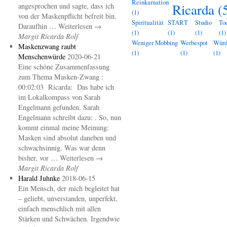
Reinkarnation
Ricarda
(
angesprochen und sagte, dass ich
(1)
von der Maskenpflicht befreit bin.
Spiritualität
START
Studio
To
Daraufhin … Weiterlesen →
(1)
(1)
(1)
(1)
Margit Ricarda Rolf
Weniger Mobbing
Werbespot
Wür
Maskenzwang raubt
(1)
(1)
(1)
Menschenwürde
2020-06-21
Eine schöne Zusammenfassung
zum Thema Masken-Zwang :
00:02:03 Ricarda: Das habe ich
im Lokalkompass von Sarah
Engelmann gefunden. Sarah
Engelmann schreibt dazu: . So, nun
kommt einmal meine Meinung:
Masken sind absolut daneben und
schwachsinnig. Was war denn
bisher, vor … Weiterlesen →
Margit Ricarda Rolf
Harald Juhnke
2018-06-15
Ein Mensch, der mich begleitet hat
– geliebt, unverstanden, unperfekt,
einfach menschlich mit allen
Stärken und Schwächen. Irgendwie