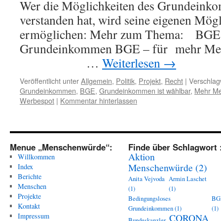
Wer die Möglichkeiten des Grundeink
verstanden hat, wird seine eigenen Mögl
ermöglichen: Mehr zum Thema: BGE 
Grundeinkommen BGE – für mehr
…
Weiterlesen
→
Veröffentlicht unter
Allgemein
,
Politik
,
Projekt
,
Recht
|
Verschlag
Grundeinkommen
,
BGE
,
Grundeinkommen ist wählbar
,
Mehr Me
Werbespot
|
Kommentar hinterlassen
Menue „Menschenwürde“:
Finde über Schlagwort 
Aktion
Willkommen
Menschenwürde
(2)
Index
Berichte
Anita Vejvoda
Armin Laschet
Menschen
(1)
(1)
Projekte
Bedingungsloses
BG
Kontakt
Grundeinkommen
(1)
(1)
Impressum
CORONA
Bundeskanzler