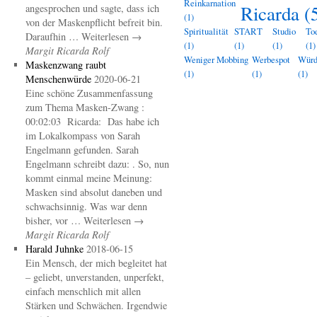
Reinkarnation
Ricarda
(
angesprochen und sagte, dass ich
(1)
von der Maskenpflicht befreit bin.
Spiritualität
START
Studio
To
Daraufhin … Weiterlesen →
(1)
(1)
(1)
(1)
Margit Ricarda Rolf
Weniger Mobbing
Werbespot
Wür
Maskenzwang raubt
(1)
(1)
(1)
Menschenwürde
2020-06-21
Eine schöne Zusammenfassung
zum Thema Masken-Zwang :
00:02:03 Ricarda: Das habe ich
im Lokalkompass von Sarah
Engelmann gefunden. Sarah
Engelmann schreibt dazu: . So, nun
kommt einmal meine Meinung:
Masken sind absolut daneben und
schwachsinnig. Was war denn
bisher, vor … Weiterlesen →
Margit Ricarda Rolf
Harald Juhnke
2018-06-15
Ein Mensch, der mich begleitet hat
– geliebt, unverstanden, unperfekt,
einfach menschlich mit allen
Stärken und Schwächen. Irgendwie