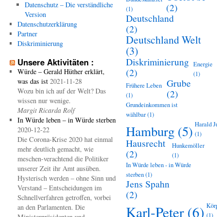
Datenschutz – Die verständliche
(2)
(1)
Version
Deutschland
Datenschutzerklärung
(2)
Partner
Deutschland Welt
Diskriminierung
(3)
Diskriminierung
Unsere Aktivitäten :
Energie
(2)
Würde – Gerald Hüther erklärt,
(1)
was das ist
2021-11-28
Grube
Frühere Leben
Wozu bin ich auf der Welt? Das
(2)
(1)
wissen nur wenige.
Grundeinkommen ist
Margit Ricarda Rolf
wählbar
(1)
In Würde leben – in Würde sterben
Harald J
Hamburg
(5)
2020-12-22
(1)
Die Corona-Krise 2020 hat einmal
Hausrecht
Hunkemöller
mehr deutlich gemacht, wie
(2)
(1)
meschen-verachtend die Politiker
In Würde leben - in Würde
unserer Zeit ihr Amt ausüben.
sterben
(1)
Hysterisch werden – ohne Sinn und
Jens Spahn
Verstand – Entscheidungen im
(2)
Schnellverfahren getroffen, vorbei
Kör
an den Parlamenten. Die
Karl-Peter
(6)
(1)
Ministerpräsidenten und