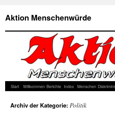
Zum
Inhalt
Aktion Menschenwürde
springen
Start
Willkommen
Berichte
Index
Menschen
Diskrimin
Politik
Archiv der Kategorie: