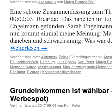
Veröffentlicht am
2020-06-21
von
Margit Ricarda Rolf
Eine schöne Zusammenfassung zum T
00:02:03 Ricarda: Das habe ich im Lo
Engelmann gefunden. Sarah Engelmann s
nun kommt einmal meine Meinung: Mas
daneben und schwachsinnig. Was war d
Weiterlesen
→
Veröffentlicht unter
Allgemein
,
Politik
|
Verschlagwortet mit
Armi
Deutschland Welt
,
Hamburg
,
Jens Spahn
,
Karl-Peter
,
Margit Ri
Menschenwürde
,
Maskenzwang
,
Maskenzwang raubt Mensche
Radikator
,
Ricarda
|
Kommentar hinterlassen
Grundeinkommen ist wählbar 
Werbespot)
Veröffentlicht am
2017-09-09
von
Karl-Peter