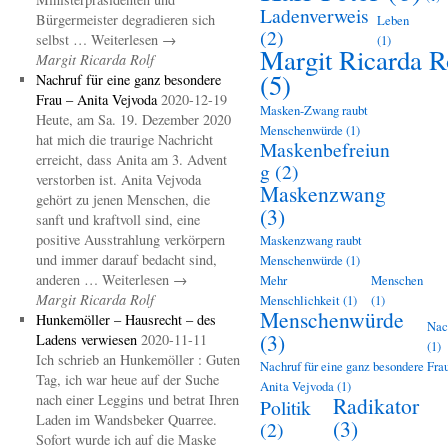
Ladenverweis
Bürgermeister degradieren sich
Leben
(2)
selbst … Weiterlesen →
(1)
Margit Ricarda R
Margit Ricarda Rolf
(5)
Nachruf für eine ganz besondere
Frau – Anita Vejvoda
2020-12-19
Masken-Zwang raubt
Heute, am Sa. 19. Dezember 2020
Menschenwürde
(1)
hat mich die traurige Nachricht
Maskenbefreiun
erreicht, dass Anita am 3. Advent
g
(2)
verstorben ist. Anita Vejvoda
Maskenzwang
gehört zu jenen Menschen, die
(3)
sanft und kraftvoll sind, eine
positive Ausstrahlung verkörpern
Maskenzwang raubt
und immer darauf bedacht sind,
Menschenwürde
(1)
anderen … Weiterlesen →
Mehr
Menschen
Margit Ricarda Rolf
Menschlichkeit
(1)
(1)
Menschenwürde
Hunkemöller – Hausrecht – des
Nac
(3)
Ladens verwiesen
2020-11-11
(1)
Ich schrieb an Hunkemöller : Guten
Nachruf für eine ganz besondere Frau
Tag, ich war heue auf der Suche
Anita Vejvoda
(1)
nach einer Leggins und betrat Ihren
Radikator
Politik
Laden im Wandsbeker Quarree.
(3)
(2)
Sofort wurde ich auf die Maske